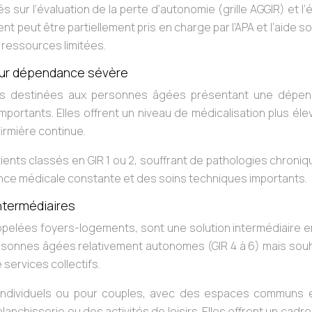
sur l’évaluation de la perte d’autonomie (grille AGGIR) et l’
 peut être partiellement pris en charge par l’APA et l’aide so
ressources limitées.
our dépendance sévère
res destinées aux personnes âgées présentant une dépe
portants. Elles offrent un niveau de médicalisation plus él
irmière continue.
ents classés en GIR 1 ou 2, souffrant de pathologies chroni
ance médicale constante et des soins techniques importants.
ntermédiaires
elées foyers-logements, sont une solution intermédiaire en
personnes âgées relativement autonomes (GIR 4 à 6) mais sou
services collectifs.
individuels ou pour couples, avec des espaces communs 
anchisserie ou des activités de loisirs. Elles offrent un cadre