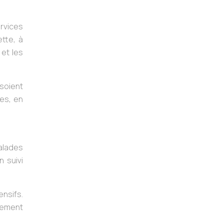
rvices
ette, à
et les
soient
les, en
malades
n suivi
ensifs.
nement