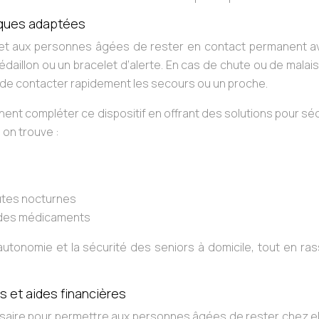
iques adaptées
rmet aux personnes âgées de rester en contact permanent a
daillon ou un bracelet d’alerte. En cas de chute ou de malai
 de contacter rapidement les secours ou un proche.
nt compléter ce dispositif en offrant des solutions pour sé
, on trouve :
utes nocturnes
n des médicaments
autonomie et la sécurité des seniors à domicile, tout en ra
 et aides financières
saire pour permettre aux personnes âgées de rester chez el