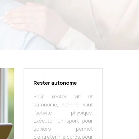
Rester autonome
Pour rester vif et
autonome, rien ne vaut
l’activité physique.
Exécuter un sport pour
seniors permet
d’entretenir le corps, pour