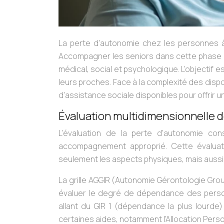
La perte d’autonomie chez les personnes âg
Accompagner les seniors dans cette phase dé
médical, social et psychologique. L’objectif e
leurs proches. Face à la complexité des dispos
d’assistance sociale disponibles pour offrir
Évaluation multidimensionnelle d
L’évaluation de la perte d’autonomie con
accompagnement approprié. Cette évaluati
seulement les aspects physiques, mais aussi
La grille AGGIR (Autonomie Gérontologie Grou
évaluer le degré de dépendance des person
allant du GIR 1 (dépendance la plus lourde) 
certaines aides, notamment l’Allocation Pers