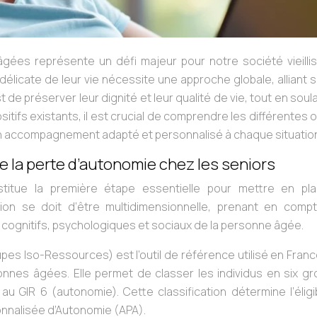
ées représente un défi majeur pour notre société vieillis
licate de leur vie nécessite une approche globale, alliant 
st de préserver leur dignité et leur qualité de vie, tout en sou
itifs existants, il est crucial de comprendre les différentes 
 un accompagnement adapté et personnalisé à chaque situatio
e la perte d’autonomie chez les seniors
stitue la première étape essentielle pour mettre en pl
on se doit d’être multidimensionnelle, prenant en comp
 cognitifs, psychologiques et sociaux de la personne âgée.
pes Iso-Ressources) est l’outil de référence utilisé en Fran
nes âgées. Elle permet de classer les individus en six gr
au GIR 6 (autonomie). Cette classification détermine l’éligib
onnalisée d’Autonomie (APA).