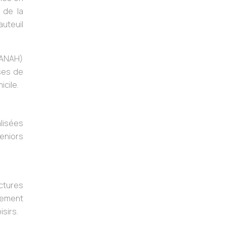
 de la
auteuil
 (ANAH)
ses de
cile.
alisées
eniors
ctures
gnement
sirs.