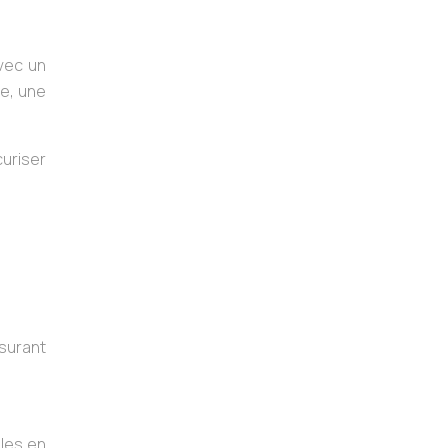
vec un
se, une
curiser
ssurant
les en