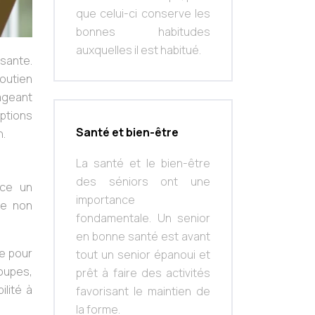
que celui-ci conserve les
bonnes habitudes
auxquelles il est habitué.
sante.
soutien
lageant
options
Santé et bien-être
n.
La santé et le bien-être
des séniors ont une
ace un
importance
te non
fondamentale. Un senior
en bonne santé est avant
ce pour
tout un senior épanoui et
oupes,
prêt à faire des activités
ilité à
favorisant le maintien de
la forme.