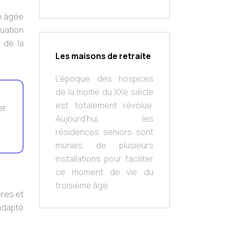
ne âgée
uation
e de la
Les maisons de retraite
L’époque des hospices
de la moitié du XXe siècle
est totalement révolue.
er
Aujourd’hui, les
résidences seniors sont
munies de plusieurs
installations pour faciliter
ce moment de vie du
troisième âge.
ères et
 adapté