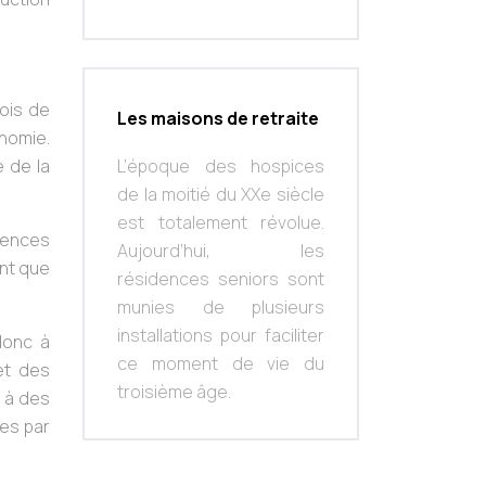
fois de
Les maisons de retraite
onomie.
e de la
L’époque des hospices
de la moitié du XXe siècle
est totalement révolue.
dences
Aujourd’hui, les
ent que
résidences seniors sont
munies de plusieurs
installations pour faciliter
donc à
ce moment de vie du
et des
troisième âge.
r à des
hes par