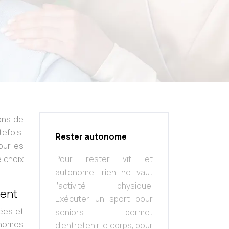
ons de
efois,
Rester autonome
our les
e choix
Pour rester vif et
autonome, rien ne vaut
l’activité physique.
ment
Exécuter un sport pour
ées et
seniors permet
onomes
d’entretenir le corps, pour