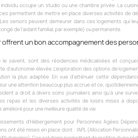
individu occupe un studio ou une chambre privée. La cuisin
es permettent de mettre en place diverses activités de dé
ial. Les seniors peuvent demeurer dans ces logements qui le
ongé de l’aidant familial, par exemple) ou permanente.
or offrent un bon accompagnement des pers
 le savent, sont des résidences médicalisées et conçue
te d’autonomie élevée. L’exploration des options de logeme
lution la plus adaptée. En vue d’atténuer cette dépendanc
 sur une attention beaucoup plus accrue et ce, quotidiennem
ent a droit à divers soins journaliers ainsi qu’à une surve
s repas et les diverses activités de loisirs mises à dispo
 amélioré pour une meilleure qualité de vie.
tablissements d’Hébergement pour Personnes Agées Dépen
ns ont été mises en place dont : l’APL (Allocation Personnal
 d’Autonomie). Ces solutions permettent de profiter d’une ré