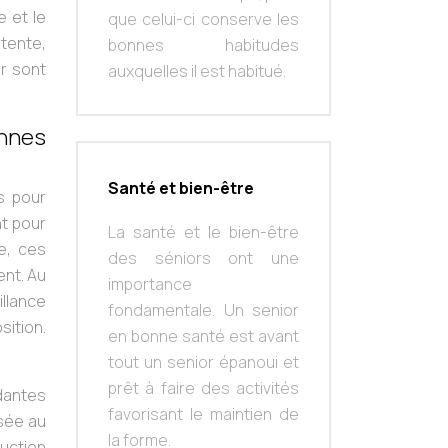
e et le
que celui-ci conserve les
tente,
bonnes habitudes
ur sont
auxquelles il est habitué.
onnes
Santé et bien-être
s pour
nt pour
La santé et le bien-être
e, ces
des séniors ont une
ent. Au
importance
illance
fondamentale. Un senior
sition.
en bonne santé est avant
tout un senior épanoui et
prêt à faire des activités
dantes
favorisant le maintien de
isée au
la forme.
duction