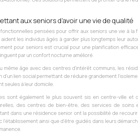
ttant aux seniors d’avoir une vie de qualité
fonctionnelles pensées pour offrir aux seniors une vie à la 
 aident les individus âgés à garder plus longtemps leur aut
ent pour seniors est crucial pour une planification efficac
inguent par un confort nocturne amélioré.
 du même âge avec des centres d’intérêt communs, les rési
ien d’un lien social permettant de réduire grandement l’isolem
 seules à leur domicile.
 sont également le plus souvent sis en centre-ville et 
urelles, des centres de bien-être, des services de soins 
ant dans une résidence senior ont la possibilité de recouri
ec l’établissement ainsi que d’être guidés dans leurs démarc
ermanence.