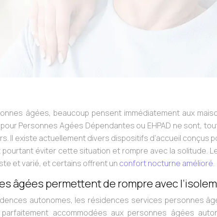
rsonnes âgées, beaucoup pensent immédiatement aux mais
t pour Personnes Agées Dépendantes ou EHPAD ne sont, tout
. Il existe actuellement divers dispositifs d’accueil conçus p
pourtant éviter cette situation et rompre avec la solitude. L
te et varié, et certains offrent un
confort nocturne amélioré
.
es âgées permettent de rompre avec l’isole
sidences autonomes, les résidences services personnes âg
ont parfaitement accommodées aux personnes âgées aut