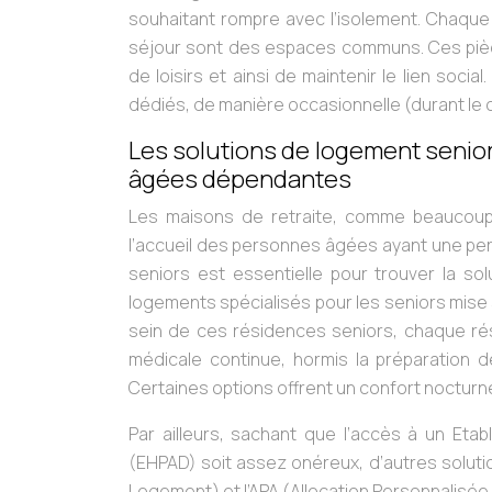
souhaitant rompre avec l’isolement. Chaque 
séjour sont des espaces communs. Ces pièc
de loisirs et ainsi de maintenir le lien soc
dédiés, de manière occasionnelle (durant le c
Les solutions de logement seni
âgées dépendantes
Les maisons de retraite, comme beaucoup
l’accueil des personnes âgées ayant une per
seniors est essentielle pour trouver la so
logements spécialisés pour les seniors mise
sein de ces résidences seniors, chaque résid
médicale continue, hormis la préparation de
Certaines options offrent un confort nocturne
Par ailleurs, sachant que l’accès à un E
(EHPAD) soit assez onéreux, d’autres solutio
Logement) et l’APA (Allocation Personnalisée