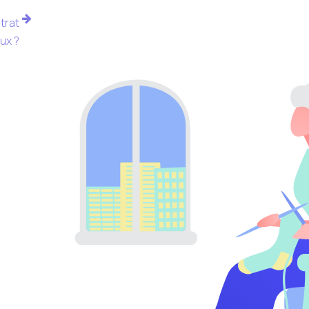
trat
ux ?